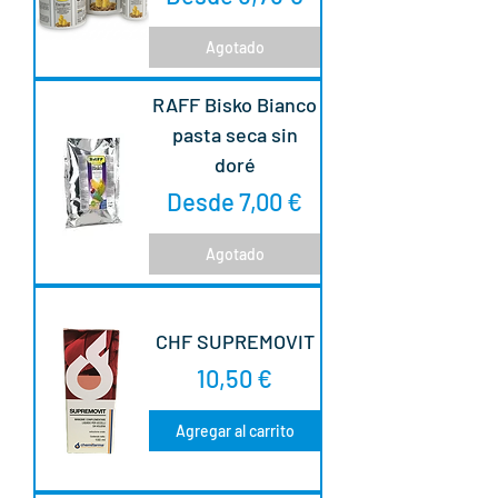
Agotado
RAFF Bisko Bianco
pasta seca sin
doré
Precio de oferta
Desde
7,00 €
Agotado
CHF SUPREMOVIT
Precio
10,50 €
Agregar al carrito