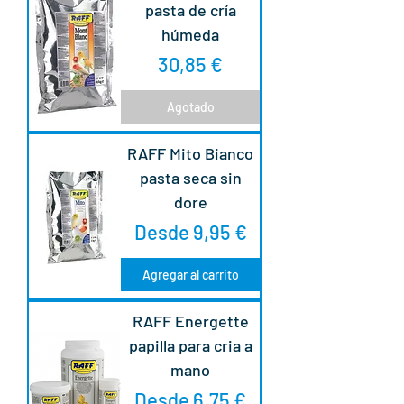
pasta de cría
húmeda
Precio
30,85 €
Agotado
RAFF Mito Bianco
pasta seca sin
dore
Precio de oferta
Desde
9,95 €
Agregar al carrito
RAFF Energette
papilla para cria a
mano
Precio de oferta
Desde
6,75 €