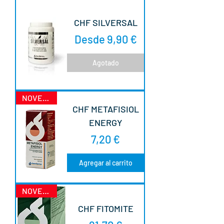
CHF SILVERSAL
Precio de oferta
Desde
9,90 €
Agotado
NOVEDAD
CHF METAFISIOL
ENERGY
Precio
7,20 €
Agregar al carrito
NOVEDAD
CHF FITOMITE