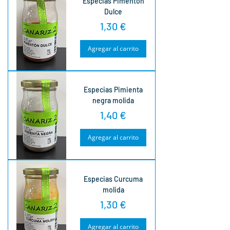
Especias Pimenton
Dulce
Precio
1,30 €
Agregar al carrito
Especias Pimienta
negra molida
Precio
1,40 €
Agregar al carrito
Especias Curcuma
molida
Precio
1,30 €
Agregar al carrito