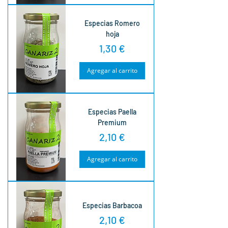
Especias Romero
hoja
Precio
1,30 €
Agregar al carrito
Especias Paella
Premium
Precio
2,10 €
Agregar al carrito
Especias Barbacoa
Precio
2,10 €