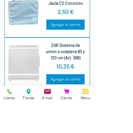
Jaula C2 Concurso
Precio
2,50 €
Agregar al carrito
2GR Sistema de
union o voladera 90 y
120 cm (Art. 398)
Precio
10,35 €
Agregar al carrito
Llamar
Tienda
E-mail
Carrito
Menu
1
/
28