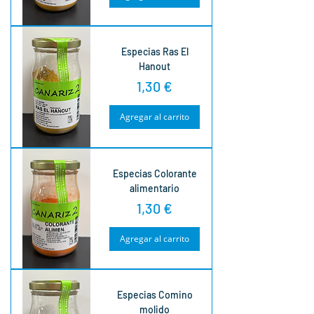
Especias Ras El
Hanout
Precio
1,30 €
Agregar al carrito
Especias Colorante
alimentario
Precio
1,30 €
Agregar al carrito
Especias Comino
molido