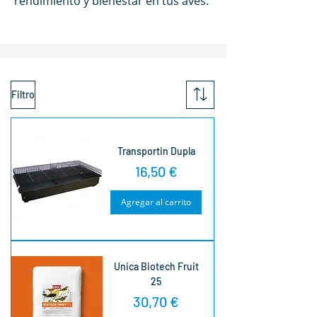
rendimiento y bienestar en tus aves.
Filtro
Transportin Dupla
Precio
16,50 €
Agregar al carrito
Unica Biotech Fruit
25
Precio
30,70 €