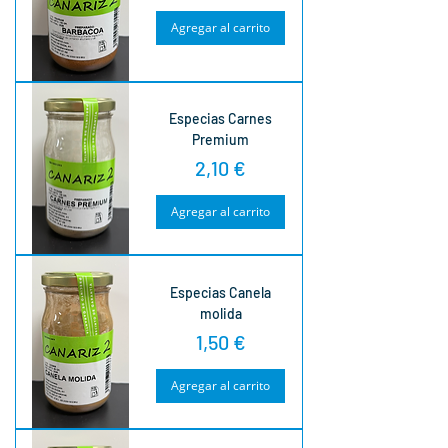
Agregar al carrito
Especias Carnes
Premium
Precio
2,10 €
Agregar al carrito
Especias Canela
molida
Precio
1,50 €
Agregar al carrito