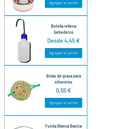
Agregar al carrito
Botella rellena
bebederos
Precio de oferta
Desde
4,45 €
Agregar al carrito
Bolas de grasa para
silvestres
Precio
0,55 €
Agregar al carrito
Funda Blanca Basica