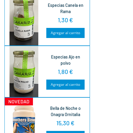
Especias Canela en
Rama
Precio
1,30 €
Agregar al carrito
Especias Ajo en
polvo
Precio
1,80 €
Agregar al carrito
NOVEDAD
Bella de Noche o
Onagra Ornitalia
Precio
15,30 €