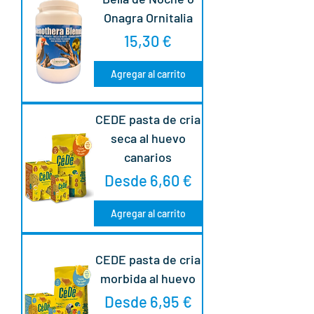
Onagra Ornitalia
Precio
15,30 €
Agregar al carrito
CEDE pasta de cria
seca al huevo
canarios
Precio de oferta
Desde
6,60 €
Agregar al carrito
CEDE pasta de cria
morbida al huevo
Precio de oferta
Desde
6,95 €