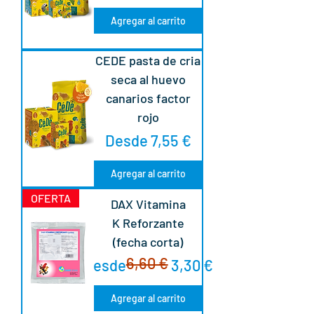
Agregar al carrito
CEDE pasta de cria
seca al huevo
canarios factor
rojo
Precio de oferta
Desde
7,55 €
Agregar al carrito
OFERTA
DAX Vitamina
K Reforzante
(fecha corta)
6,60 €
Precio
Precio de oferta
Desde
3,30 €
Agregar al carrito