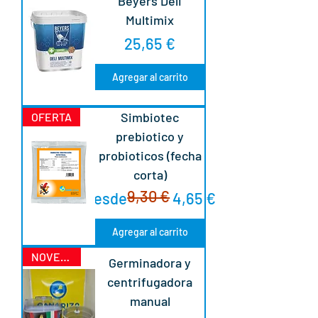
Beyers Deli
Multimix
Precio
25,65 €
Agregar al carrito
Simbiotec
OFERTA
prebiotico y
probioticos (fecha
corta)
9,30 €
Precio
Precio de oferta
Desde
4,65 €
Agregar al carrito
NOVEDAD
Germinadora y
centrifugadora
manual