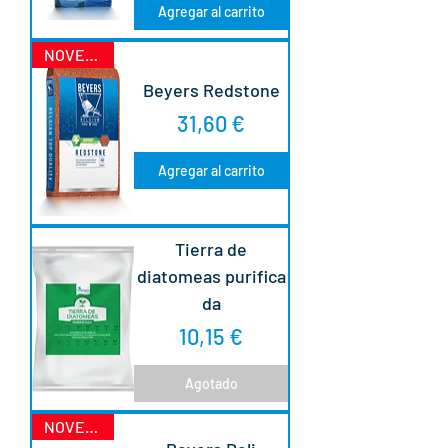
Agregar al carrito
NOVEDAD
Beyers Redstone
Precio
31,60 €
Agregar al carrito
Tierra de
diatomeas purifica
da
Precio
10,15 €
Agotado
NOVEDAD