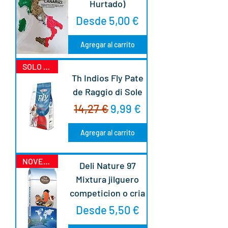
Hurtado)
Precio de oferta
Desde
5,00 €
Agregar al carrito
SOLO EN WEB
Th Indios Fly Pate
de Raggio di Sole
Precio
Precio de oferta
14,27 €
9,99 €
Agregar al carrito
NOVEDAD
Deli Nature 97
Mixtura jilguero
competicion o cria
Precio de oferta
Desde
5,50 €