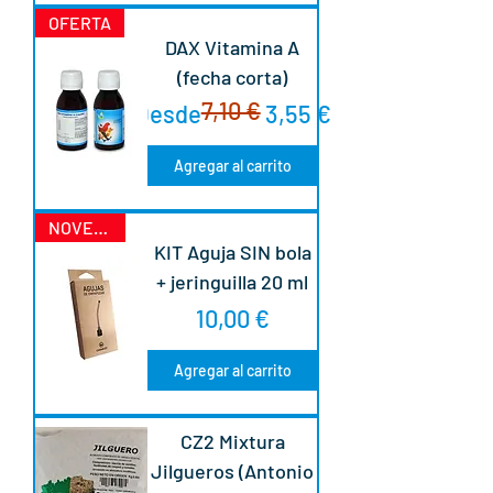
OFERTA
DAX Vitamina A
(fecha corta)
7,10 €
Precio
Precio de oferta
Desde
3,55 €
Agregar al carrito
NOVEDAD
KIT Aguja SIN bola
+ jeringuilla 20 ml
Precio
10,00 €
Agregar al carrito
CZ2 Mixtura
Jilgueros (Antonio