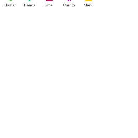
Llamar
Tienda
E-mail
Carrito
Menu
1
/
6
¡Ofertas!
Ver productos
Envíos a toda la península,
Baleares y Portugal