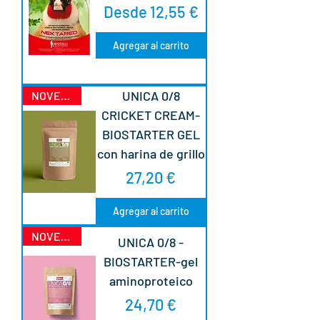
Precio de oferta
Desde
12,55 €
Agregar al carrito
UNICA 0/8
NOVEDAD
CRICKET CREAM-
BIOSTARTER GEL
con harina de grillo
Precio
27,20 €
Agregar al carrito
NOVEDAD
UNICA 0/8 -
BIOSTARTER-gel
aminoproteico
Precio
24,70 €