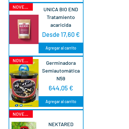
NOVEDAD
UNICA BIO END
Tratamiento
acaricida
Precio de oferta
Desde
17,60 €
Agregar al carrito
NOVEDAD
Germinadora
Semiautomática
N59
Precio
644,05 €
Agregar al carrito
NOVEDAD
NEKTARED