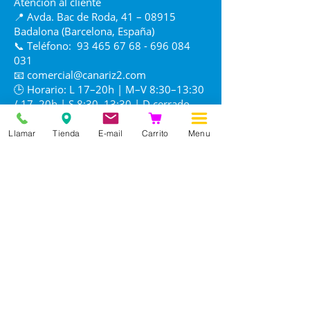
Atención al cliente
especialmente útil durante la
📍 Avda. Bac de Roda, 41 – 08915
cría, ya que ayuda a mantener a
Badalona (Barcelona, España)
los pichones en un estado de
📞 Teléfono:
93 465 67 68 - 696 084
bienestar óptimo, reduciendo
031
los riesgos derivados de un
📧
comercial@canariz2.com
desequilibrio digestivo
🕒 Horario: L 17–20h | M–V 8:30–13:30
temprano.
/ 17–20h | S 8:30–13:30 | D cerrado
Alternativa Natural: Ofrece una
solución basada en el poder de
Llamar
Tienda
E-mail
Carrito
Menu
la naturaleza (aceite de coco,
tomillo y canela) para aquellos
criadores que buscan reducir el
uso de sustancias sintéticas en
su aviario.