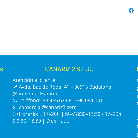
s
CANARIZ 2 S.L.U.
Atención al cliente
📍 Avda. Bac de Roda, 41 – 08915 Badalona
(Barcelona, España)
📞 Teléfono: 93 465 67 68 - 696 084 031
📧
comercial@canariz2.com
s
🕒 Horario: L 17–20h | M–V 8:30–13:30 / 17–20h |
S 8:30–13:30 | D cerrado