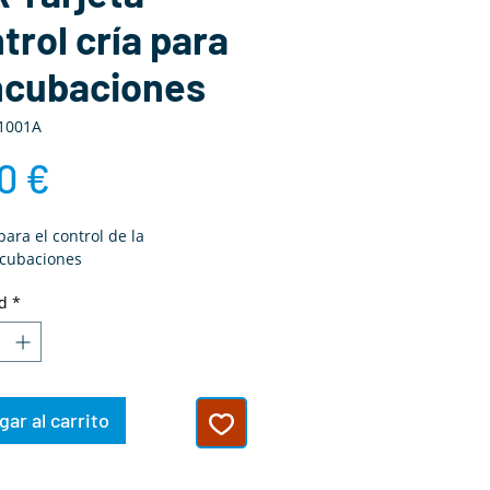
trol cría para
ncubaciones
1001A
Precio
0 €
para el control de la
incubaciones
d
*
ar al carrito