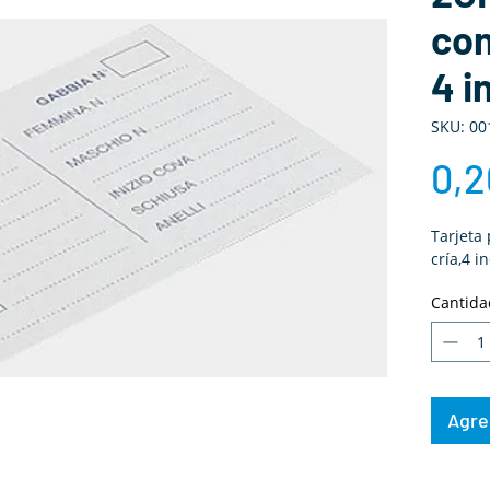
con
4 i
SKU: 00
0,2
Tarjeta 
cría,4 
Cantida
Agreg