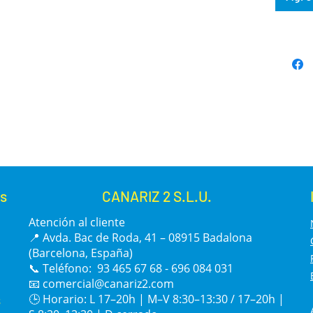
s
CANARIZ 2 S.L.U.
Atención al cliente
📍 Avda. Bac de Roda, 41 – 08915 Badalona
(Barcelona, España)
📞 Teléfono: 93 465 67 68 - 696 084 031
📧
comercial@canariz2.com
s
🕒 Horario: L 17–20h | M–V 8:30–13:30 / 17–20h |