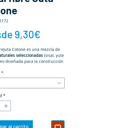
tone
2172
Precio
sde
9,30€
de
ibreJuta Cotone es una mezcla de
naturales seleccionadas
(sisal, yute
oferta
ón) diseñada para la construcción
 en canarios, jilgueros, exóticos y
*
ingílidos. Un material limpio,
y muy manejable que facilita
ompactos y bien estructurados.
d
*
ar al carrito