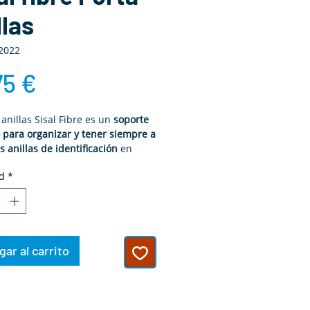
llas
2022
Precio
75 €
 anillas Sisal Fibre es un
soporte
o para organizar y tener siempre a
 anillas de identificación
en
 aviarios de canarios, jilgueros,
d
*
 y otras aves de jaula. Pensado
iadores que trabajan con orden y
ón en la temporada de cría.
ar al carrito