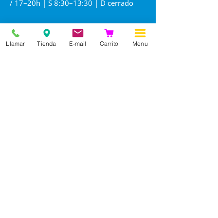
/ 17–20h | S 8:30–13:30 | D cerrado
Llamar
Tienda
E-mail
Carrito
Menu
Información
Nuestra historia
Contacto
Profesiones
Blog