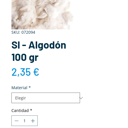
SKU: 072094
SI - Algodón
100 gr
Precio
2,35 €
Material
*
Cantidad
*