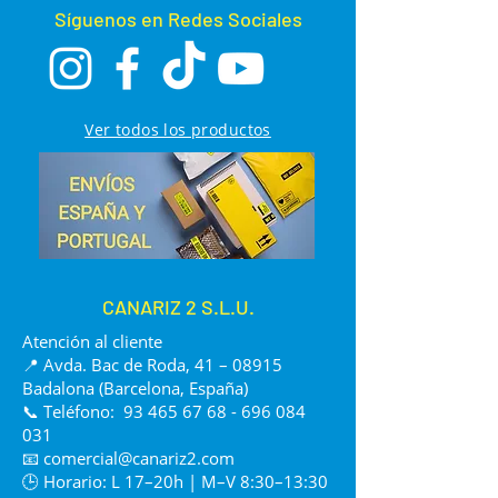
Síguenos en Redes Sociales
Ver todos los productos
CANARIZ 2 S.L.U.
Atención al cliente
📍 Avda. Bac de Roda, 41 – 08915
Badalona (Barcelona, España)
📞 Teléfono:
93 465 67 68 - 696 084
031
📧
comercial@canariz2.com
🕒 Horario: L 17–20h | M–V 8:30–13:30