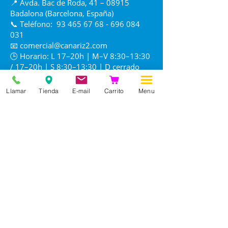
📍 Avda. Bac de Roda, 41 – 08915
Badalona (Barcelona, España)
📞 Teléfono:
93 465 67 68 - 696 084
031
📧
comercial@canariz2.com
🕒 Horario: L 17–20h | M–V 8:30–13:30
/ 17–20h | S 8:30–13:30 | D cerrado
Llamar
Tienda
E-mail
Carrito
Menu