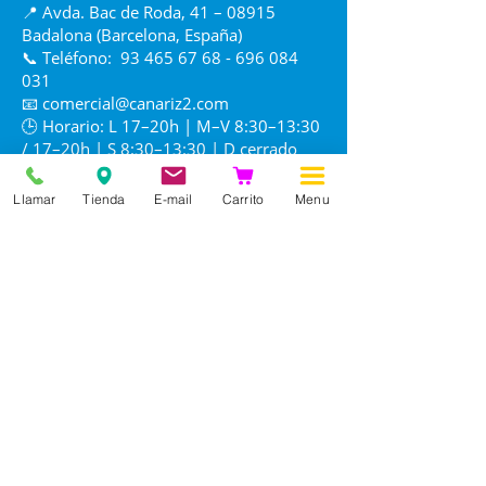
📍 Avda. Bac de Roda, 41 – 08915
Badalona (Barcelona, España)
📞 Teléfono:
93 465 67 68 - 696 084
031
📧
comercial@canariz2.com
🕒 Horario: L 17–20h | M–V 8:30–13:30
/ 17–20h | S 8:30–13:30 | D cerrado
Llamar
Tienda
E-mail
Carrito
Menu