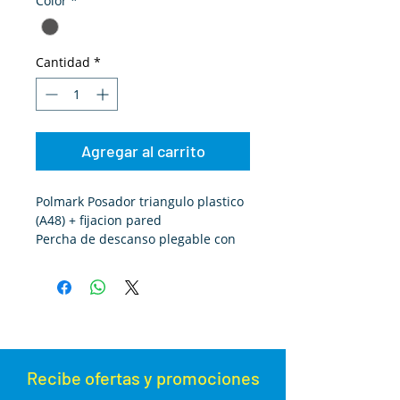
Color
*
Cantidad
*
Agregar al carrito
Polmark Posador triangulo plastico
(A48) + fijacion pared
Percha de descanso plegable con
superficie rugosa. El kit contiene un
soporte que facilita el montaje y
desmontaje de la percha.
Dimensiones: 11,2x5,7x3,5 cm
Dimension (alas): (2x) 16x11x0,3 cm
Recibe ofertas y promoc
iones