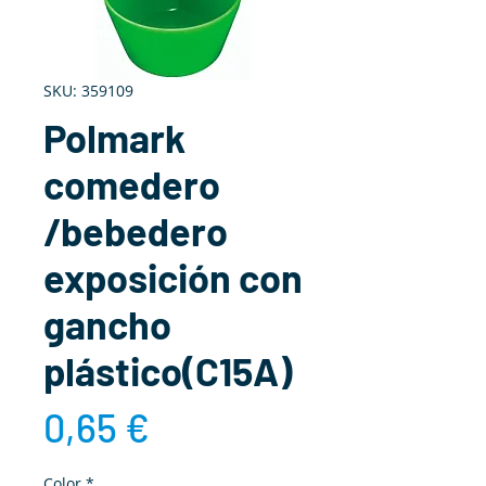
SKU: 359109
Polmark
comedero
/bebedero
exposición con
gancho
plástico(C15A)
Precio
0,65 €
Color
*