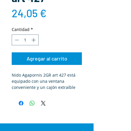
Precio
24,05 €
Cantidad
*
Agregar al carrito
Nido Agapornis 2GR art 427 está
equipado con una ventana
conveniente y un cajón extraíble
para inspeccionar el nido, así como
una tarjeta con información de
crianza en la parte posterior.
Nido Agapornis apto para la cría de
periquitos, agapornis general
psitácidas tamaño medio.
Las dimensiones del nido son 16,5