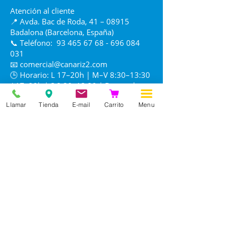
Atención al cliente
📍 Avda. Bac de Roda, 41 – 08915
Badalona (Barcelona, España)
📞 Teléfono:
93 465 67 68 - 696 084
031
📧
comercial@canariz2.com
🕒 Horario: L 17–20h | M–V 8:30–13:30
/ 17–20h | S 8:30–13:30 | D cerrado
Llamar
Tienda
E-mail
Carrito
Menu