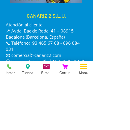
CANARIZ 2 S.L.U.
Atención al cliente
📍 Avda. Bac de Roda, 41 – 08915
Badalona (Barcelona, España)
📞 Teléfono:
93 465 67 68 - 696 084
031
📧
comercial@canariz2.com
🕒 Horario: L 17–20h | M–V 8:30–13:30
/ 17–20h | S 8:30–13:30 | D cerrado
Llamar
Tienda
E-mail
Carrito
Menu