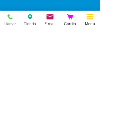
Llamar
Tienda
E-mail
Carrito
Menu
Información
Nuestra historia
Contacto
Profesiones
Blog