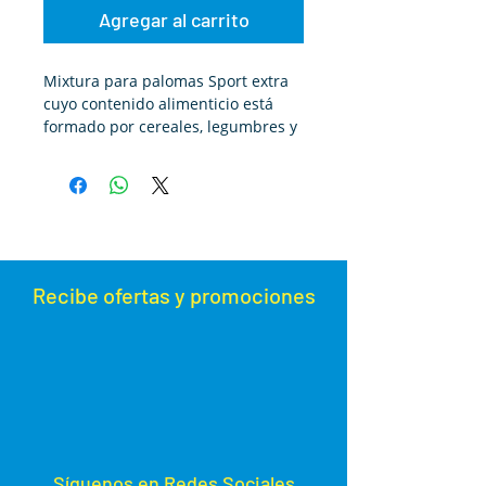
Agregar al carrito
Mixtura para palomas Sport extra
cuyo contenido alimenticio está
formado por cereales, legumbres y
semillas oleaginosas. Comida ideal
para palomas mensajeras o
palomas mensajeras de
competición.
Maiz,guisantes,sorgo,vezas,habone
s,cartamo,yeros,pipa
pelada,cañamon y concha.
Recibe ofertas y promoc
iones
Síguenos en Redes Sociales