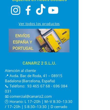
Ver todos los productos
CANARIZ 2 S.L.U.
Atención al cliente
📍 Avda. Bac de Roda, 41 – 08915
Badalona (Barcelona, España)
📞 Teléfono:
93 465 67 68 - 696 084
031
📧
comercial@canariz2.com
🕒 Horario: L 17–20h | M–V 8:30–13:30
/ 17–20h | S 8:30–13:30 | D cerrado