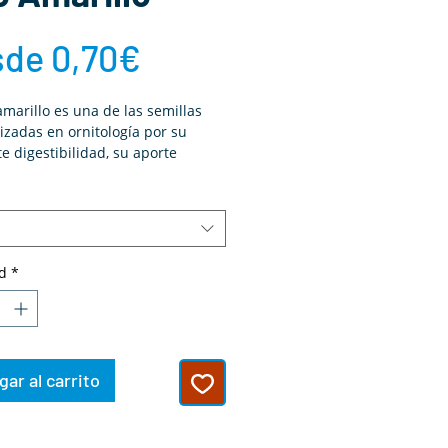
Precio
sde
0,70€
de
amarillo es una de las semillas
izadas en ornitología por su
oferta
e digestibilidad, su aporte
ico equilibrado y su gran
ión por parte de canarios,
es, exóticos y psitácidas. Un
imprescindible en cualquier
profesional.
d
*
ar al carrito