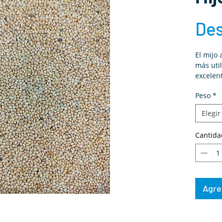
De
El mijo 
más util
excelent
energét
Peso
*
aceptac
silvestr
Elegir
básico 
mezcla 
Cantida
Agreg