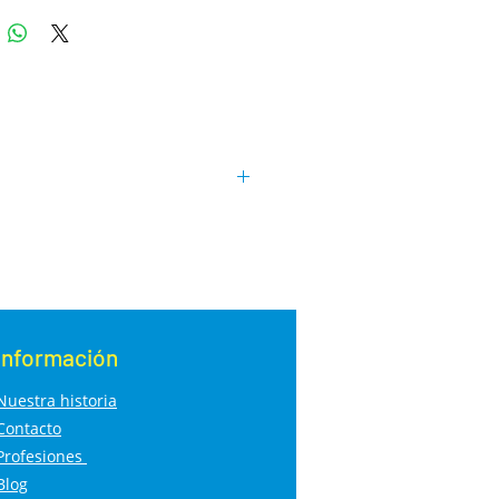
o de pájaros exóticos y pequeñas
picales, como los Diamantes de
y similares
o, hierro y fósforo.
Información
Nuestra historia
Contacto
Profesiones
Blog