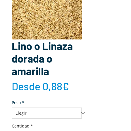
Lino o Linaza
dorada o
amarilla
Precio
Desde
0,88€
de
Peso
*
oferta
Cantidad
*