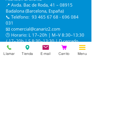
📍 Avda. Bac de Roda, 41 – 08915
Badalona (Barcelona, España)
📞 Teléfono:
93 465 67 68 - 696 084
031
📧
comercial@canariz2.com
🕒 Horario: L 17–20h | M–V 8:30–13:30
/ 17–20h | S 8:30–13:30 | D cerrado
Llamar
Tienda
E-mail
Carrito
Menu