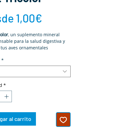
Precio
sde
1,00€
de
color
, un suplemento mineral
sable para la salud digestiva y
oferta
 tus aves ornamentales
*
d
*
ar al carrito