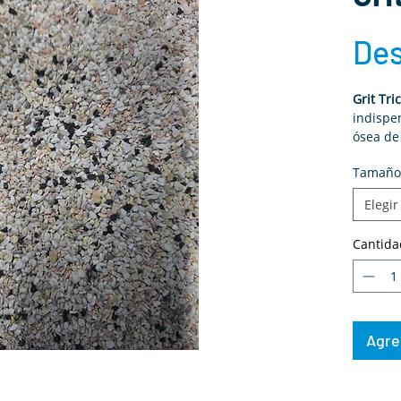
De
Grit Tri
indispen
ósea de
Tamaño
Elegir
Cantida
Agreg