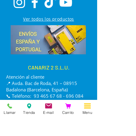
mantener la estabilidad de la
flora intestinal, promoviendo
una digestión eficiente y heces
Ver todos los productos
consistentes.
Soporte Mineral y Circulatorio
(Ortiga Verde): La ortiga verde
aporta micronutrientes
naturales que favorecen el vigor
general del ave. Es
especialmente valorada durante
la muda y el crecimiento,
CANARIZ 2 S.L.U.
ayudando a resaltar el brillo
Atención al cliente
natural del plumaje y la
📍 Avda. Bac de Roda, 41 – 08915
intensidad de la coloración.
Badalona (Barcelona, España)
Soporte Metabólico y Celular: El
📞 Teléfono:
93 465 67 68 - 696 084
refuerzo de Vitaminas A, E, B2,
031
B6, B12 y Biotina es
📧
comercial@canariz2.com
fundamental para la
Llamar
Tienda
E-mail
Carrito
Menu
🕒 Horario: L 17–20h | M–V 8:30–13:30
regeneración de los tejidos, el
/ 17–20h | S 8:30–13:30 | D cerrado
metabolismo energético y el
correcto funcionamiento del
sistema inmunitario en periodos