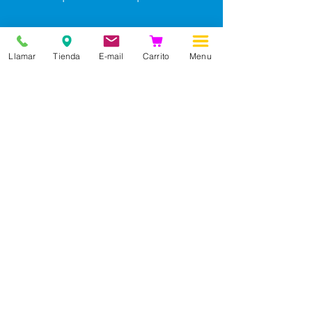
Llamar
Tienda
E-mail
Carrito
Menu
Información
Nuestra historia
Contacto
Profesiones
Blog