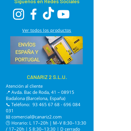
Síguenos en Redes Sociales
Ver todos los productos
CANARIZ 2 S.L.U.
Atención al cliente
📍 Avda. Bac de Roda, 41 – 08915
Badalona (Barcelona, España)
📞 Teléfono:
93 465 67 68 - 696 084
031
📧
comercial@canariz2.com
🕒 Horario: L 17–20h | M–V 8:30–13:30
/ 17–20h | S 8:30–13:30 | D cerrado