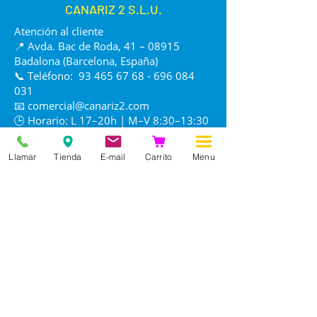
CANARIZ 2 S.L.U.
para aves de pico fuerte y
silvestres.
Atención al cliente
Muy utilizada en
mezclas de
📍 Avda. Bac de Roda, 41 – 08915
mantenimiento y competición
.
Badalona (Barcelona, España)
Calidad seleccionada para
📞 Teléfono:
93 465 67 68 - 696 084
aviarios profesionales.
031
Beneficios para las aves
📧
comercial@canariz2.com
Aporta energía sostenida
, ideal
🕒 Horario: L 17–20h | M–V 8:30–13:30
para épocas de mayor desgaste.
/ 17–20h | S 8:30–13:30 | D cerrado
Favorece un
plumaje brillante y
Llamar
Tienda
E-mail
Carrito
Menu
sedoso
gracias a sus aceites
naturales.
Contribuye al
desarrollo
muscular
y al rendimiento físico.
Muy útil para aves que
requieren un aporte extra de
grasa.
Aumenta la
vitalidad y
resistencia
en aves de concurso
y silvestrismo.