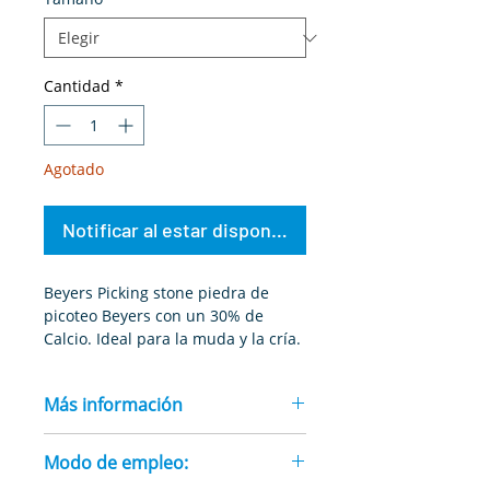
Cantidad
*
Agotado
Notificar al estar disponible
Beyers Picking stone piedra de
picoteo Beyers con un 30% de
Calcio. Ideal para la muda y la cría.
Aporta hierro, zinc y magnesio.
100% natural
Más información
La Piedra de Picoteo de Beyers (250
Modo de empleo:
gr) es un bloque mineral compacto