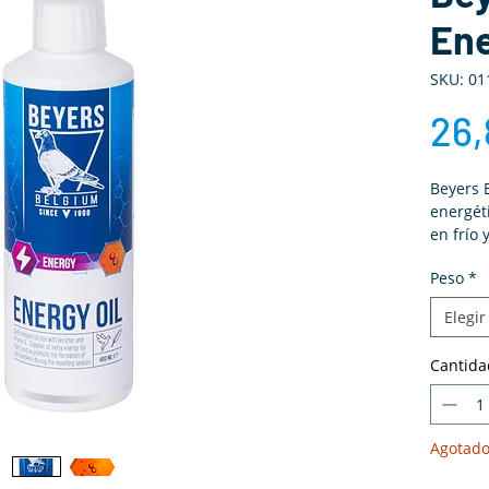
En
SKU: 01
26,
Beyers 
energét
en frío 
vuelo, l
Peso
*
Elegir
Cantida
Agotad