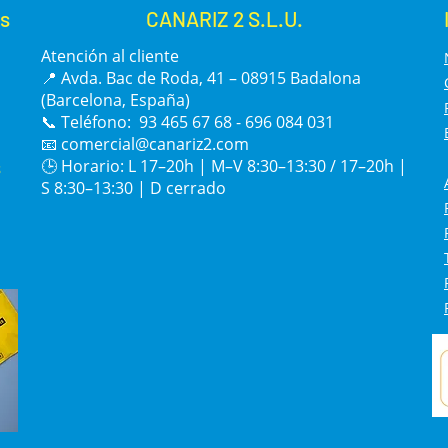
ser rica en colina, la lecitina ayuda a movilizar los lípidos, manteni
s
CANARIZ 2 S.L.U.
estado de salud óptimo.
aporte lipídico es clave durante la muda, favoreciendo la formación
Atención al cliente
al.
📍 Avda. Bac de Roda, 41 – 08915 Badalona
idante: La Vitamina E protege las células frente al desgaste oxidat
(Barcelona, España)
o los resultados durante la cría.
📞 Teléfono: 93 465 67 68 - 696 084 031
📧
comercial@canariz2.com
s
🕒 Horario: L 17–20h | M–V 8:30–13:30 / 17–20h |
S 8:30–13:30 | D cerrado