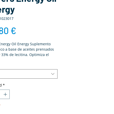
ergy
1023017
Precio
80 €
Energy Oil Energy Suplemento
ico a base de aceites prensados
y 33% de lecitina. Optimiza el
a muda y el celo de forma natural.
d
*
o