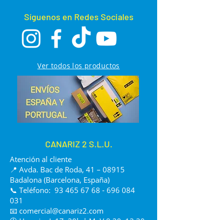
Síguenos en Redes Sociales
Ver todos los productos
CANARIZ 2 S.L.U.
Atención al cliente
📍 Avda. Bac de Roda, 41 – 08915
Badalona (Barcelona, España)
📞 Teléfono:
93 465 67 68 - 696 084
031
📧
comercial@canariz2.com