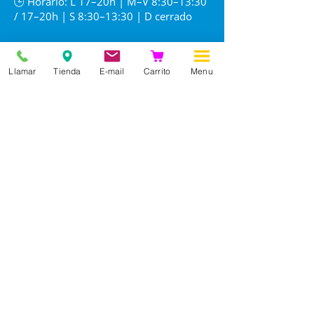
🕒 Horario: L 17–20h | M–V 8:30–13:30
/ 17–20h | S 8:30–13:30 | D cerrado
Llamar
Tienda
E-mail
Carrito
Menu
Información
Nuestra historia
Contacto
Profesiones