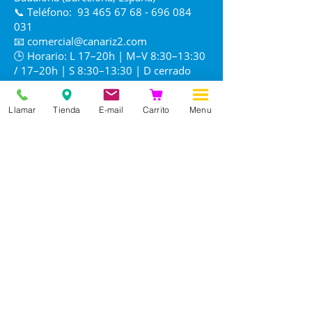
📞 Teléfono:
93 465 67 68 - 696 084
031
📧
comercial@canariz2.com
🕒 Horario: L 17–20h | M–V 8:30–13:30
/ 17–20h | S 8:30–13:30 | D cerrado
Llamar
Tienda
E-mail
Carrito
Menu
Información