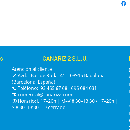
s
CANARIZ 2 S.L.U.
Atención al cliente
📍 Avda. Bac de Roda, 41 – 08915 Badalona
(Barcelona, España)
📞 Teléfono: 93 465 67 68 - 696 084 031
📧
comercial@canariz2.com
s
🕒 Horario: L 17–20h | M–V 8:30–13:30 / 17–20h |
S 8:30–13:30 | D cerrado