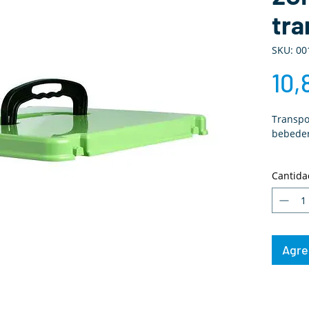
tra
SKU: 00
10,
Transpo
bebedero
Dimensi
Cantida
Agreg