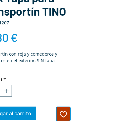
nsportín TINO
1207
Precio
80 €
rtin con reja y comederos y
s en el exterior, SIN tapa
ones: 38 x 39 x 3h cm
d
*
ar al carrito