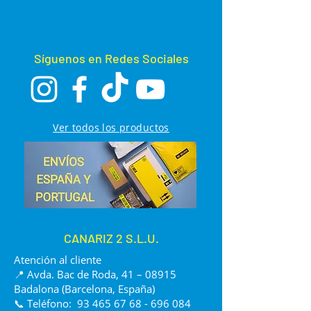
Síguenos en Redes Sociales
Ver todos los productos
CANARIZ 2 S.L.U.
Atención al cliente
📍 Avda. Bac de Roda, 41 – 08915
Badalona (Barcelona, España)
📞 Teléfono:
93 465 67 68 - 696 084