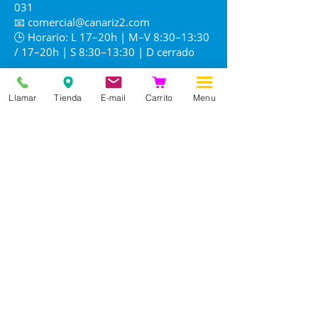
031
📧
comercial@canariz2.com
🕒 Horario: L 17–20h | M–V 8:30–13:30
/ 17–20h | S 8:30–13:30 | D cerrado
Llamar
Tienda
E-mail
Carrito
Menu
Información
Nuestra historia