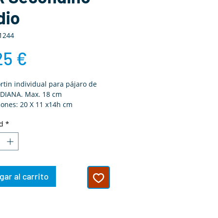
dio
1244
Precio
25 €
rtin individual para pájaro de
EDIANA. Max. 18 cm
ones: 20 X 11 x14h cm
d
*
ar al carrito