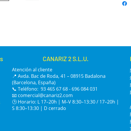
s
CANARIZ 2 S.L.U.
Atención al cliente
📍 Avda. Bac de Roda, 41 – 08915 Badalona
(Barcelona, España)
📞 Teléfono: 93 465 67 68 - 696 084 031
📧
comercial@canariz2.com
s
🕒 Horario: L 17–20h | M–V 8:30–13:30 / 17–20h |
S 8:30–13:30 | D cerrado