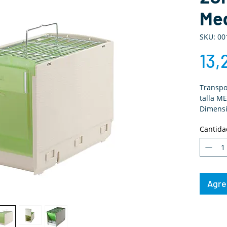
Me
SKU: 00
13,
Transpo
talla M
Dimensi
Cantida
Agreg