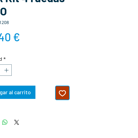
NO
1208
Precio
40 €
d
*
ar al carrito