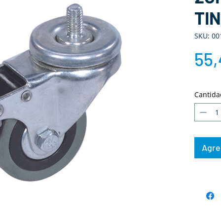
TI
SKU: 00
55,
Cantida
Agreg