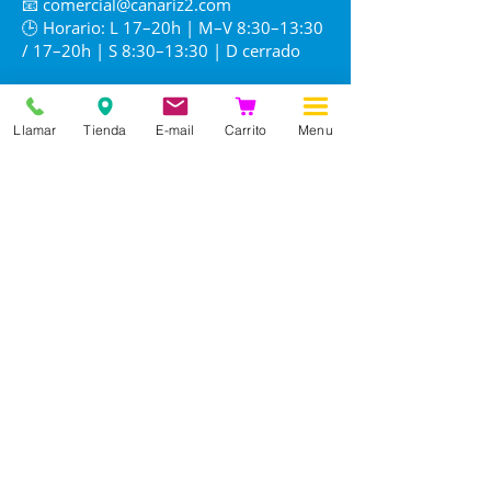
📧
comercial@canariz2.com
🕒 Horario: L 17–20h | M–V 8:30–13:30
/ 17–20h | S 8:30–13:30 | D cerrado
Llamar
Tienda
E-mail
Carrito
Menu
Información
Nuestra historia
Contacto