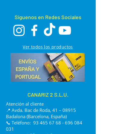
Síguenos en Redes Sociales
Ver todos los productos
CANARIZ 2 S.L.U.
Atención al cliente
📍 Avda. Bac de Roda, 41 – 08915
Badalona (Barcelona, España)
📞 Teléfono:
93 465 67 68 - 696 084
031