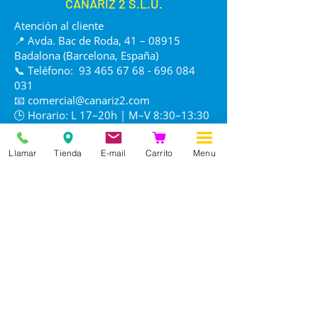
CANARIZ 2 S.L.U.
Atención al cliente
📍 Avda. Bac de Roda, 41 – 08915
Badalona (Barcelona, España)
📞 Teléfono:
93 465 67 68 - 696 084
031
📧
comercial@canariz2.com
🕒 Horario: L 17–20h | M–V 8:30–13:30
/ 17–20h | S 8:30–13:30 | D cerrado
Llamar
Tienda
E-mail
Carrito
Menu