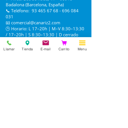
contacto con los ojos y mucosas.
Badalona (Barcelona, España)
Advertencias Especiales y Uso en
📞 Teléfono:
93 465 67 68 - 696 084
Periodos de Cría
031
Edad mínima de aplicación:
📧
comercial@canariz2.com
Apto para su uso desde los 2
🕒 Horario: L 17–20h | M–V 8:30–13:30
días de vida en cachorros y
/ 17–20h | S 8:30–13:30 | D cerrado
gatitos.
Gestación y lactancia:
Llamar
Tienda
E-mail
Carrito
Menu
Plenamente seguro en perras
preñadas o lactantes. En el caso
de gatas, no se ha establecido la
inocuidad total; utilícese
únicamente bajo valoración del
beneficio/riesgo de un
profesional veterinario.
Baño: No se recomienda bañar o
enjabonar al animal durante los
2 días previos o posteriores a la
aplicación para asegurar la
distribución correcta de la capa
lipídica cutánea.
Información
Precauciones ambientales: El